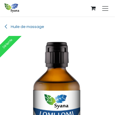
Se rendre au contenu
Huile de massage
Détente