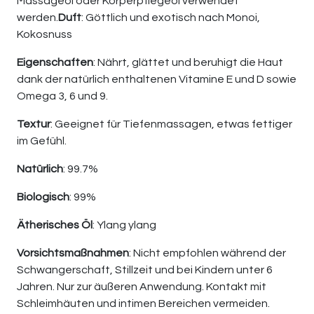
Massageöl oder Körperpflegeöl verwendet
werden.
Duft
: Göttlich und exotisch nach Monoi,
Kokosnuss
Eigenschaften
: Nährt, glättet und beruhigt die Haut
dank der natürlich enthaltenen Vitamine E und D sowie
Omega 3, 6 und 9.
Textur
: Geeignet für Tiefenmassagen, etwas fettiger
im Gefühl.
Natürlich
: 99.7%
Biologisch
: 99%
Ätherisches Öl
: Ylang ylang
Vorsichtsmaßnahmen
: Nicht empfohlen während der
Schwangerschaft, Stillzeit und bei Kindern unter 6
Jahren. Nur zur äußeren Anwendung. Kontakt mit
Schleimhäuten und intimen Bereichen vermeiden.