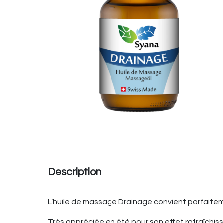
Description
L’huile de massage Drainage convient parfaitem
Très appréciée en été pour son effet rafraîchiss