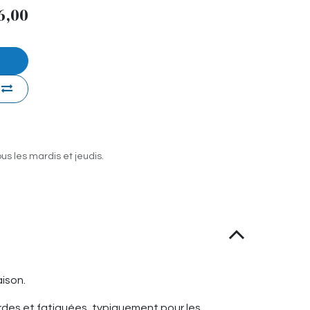
6,00
ous les mardis et jeudis.
ison.
ourdes et fatiguées, typiquement pour les